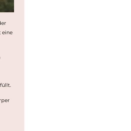
der
 eine
m
üllt.
rper