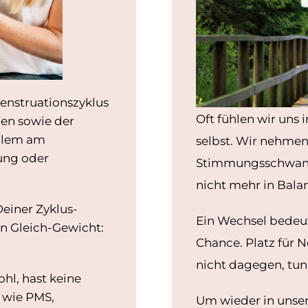
Menstruationszyklus
Oft fühlen wir uns
hlen sowie der
allem am
selbst. Wir nehmen
ung oder
Stimmungsschwanku
nicht mehr in Bala
iner Zyklus-
Ein Wechsel bedeut
in Gleich-Gewicht:
Chance. Platz für
nicht dagegen, tun 
hl, hast keine
 wie PMS,
Um wieder in unse