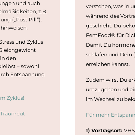
rungen und auch
verstehen, was in u
mäßigkeiten, z.B.
während des Vortra
g („Post Pill“).
geschieht. Du bek
 hinweisen.
FemFood® für Dich
Stress und Zyklus
Damit Du hormonel
Gleichgewicht
schlafen und Dein 
 in den
erreichen kannst.
bleibst – sowohl
durch Entspannung
Zudem wirst Du erk
umzugehen und ein
m Zyklus!
im Wechsel zu be
Traunreut
Für mehr Entspann
1) Vortragsort:
VHS