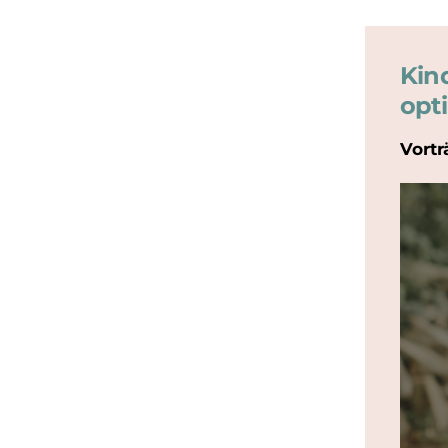
Kin
opt
Vortr