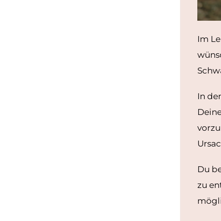
Im Le
wünsc
Schwa
In de
Deine
vorzu
Ursac
Du be
zu en
mögli