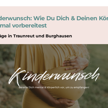
derwunsch: Wie Du Dich & Deinen Kö
imal vorbereitest
äge in Traunreut und Burghausen