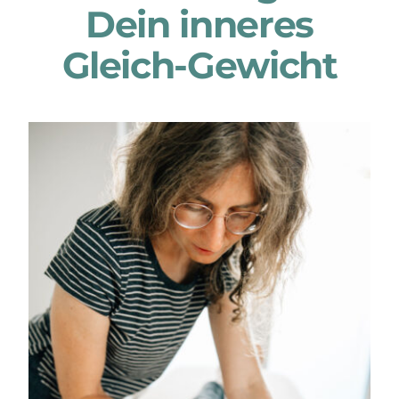
Dein inneres
Patientenstimmen
Gleich-Gewicht
Neuigkeiten
Kontakt
Über mich
Impressum