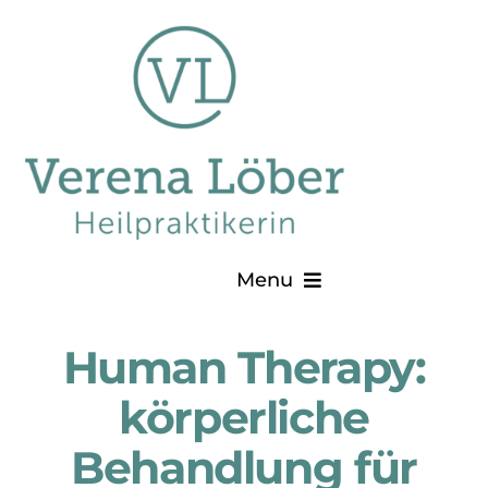
Zum
Inhalt
springen
Menu
Home
Human Therapy:
körperliche
Behandlung & Therapie
Behandlung für
Kurse & Workshops