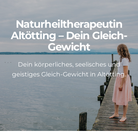
Patientenstimmen
Naturheiltherapeutin
Neuigkeiten
Altötting – Dein Gleich-
Gewicht
Kontakt
Dein körperliches, seelisches und
Über mich
geistiges Gleich-Gewicht in Altötting.
Impressum