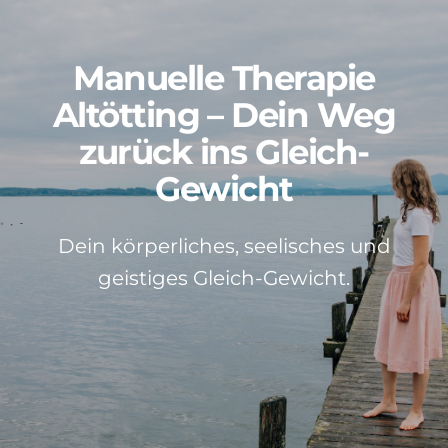
Patientenstimmen
Manuelle Therapie
Neuigkeiten
Altötting – Dein Weg
zurück ins Gleich-
Kontakt
Gewicht
Über mich
Dein körperliches, seelisches und
geistiges Gleich-Gewicht.
Impressum