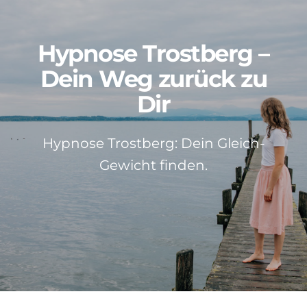
Patientenstimmen
Hypnose Trostberg –
Neuigkeiten
Dein Weg zurück zu
Dir
Kontakt
Hypnose Trostberg: Dein Gleich-
Über mich
Gewicht finden.
Impressum