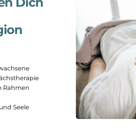
ten Dich
gion
Erwachsene
ächstherapie
em Rahmen
 und Seele