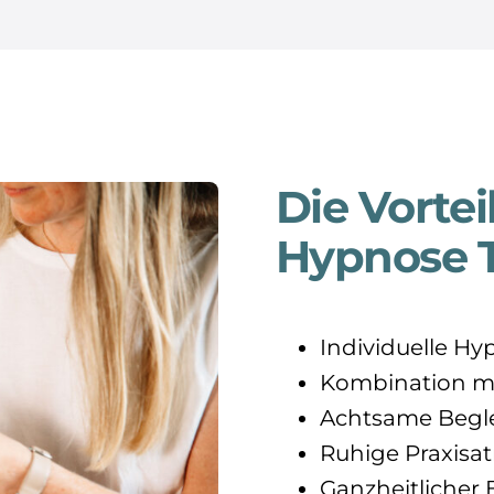
Die Vortei
Hypnose T
Individuelle H
Kombination mi
Achtsame Begl
Ruhige Praxisa
Ganzheitlicher B