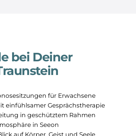
le bei Deiner
raunstein
ypnosesitzungen für Erwachsene
t einfühlsamer Gesprächstherapie
eitung in geschütztem Rahmen
tmosphäre in Seeon
lick auf Körper, Geist und Seele