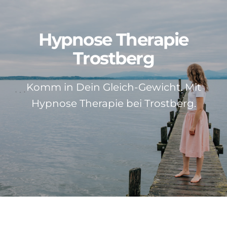
Patientenstimmen
Hypnose Therapie
Neuigkeiten
Trostberg
Kontakt
Komm in Dein Gleich-Gewicht. Mit
Hypnose Therapie bei Trostberg.
Über mich
Impressum