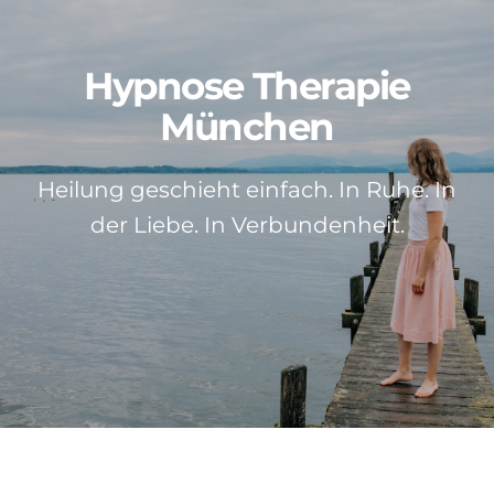
Patientenstimmen
Hypnose Therapie
Neuigkeiten
München
Kontakt
Heilung geschieht einfach. In Ruhe. In
der Liebe. In Verbundenheit.
Über mich
Impressum