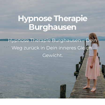
Patientenstimmen
Hypnose Therapie
Neuigkeiten
Burghausen
Kontakt
Hypnose Therapie Burghausen – Dein
Weg zurück in Dein inneres Gleich-
Über mich
Gewicht.
Impressum