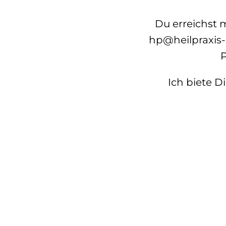
Du erreichst 
hp@heilpraxis-
P
Ich biete D