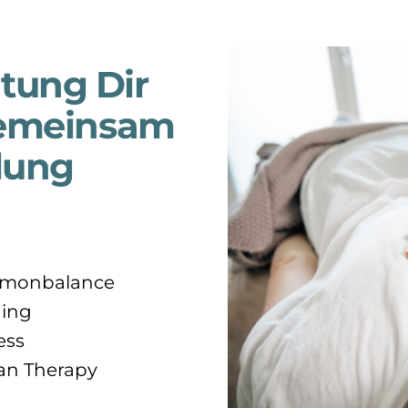
tung Dir
gemeinsam
lung
ormonbalance
ing
ess
an Therapy