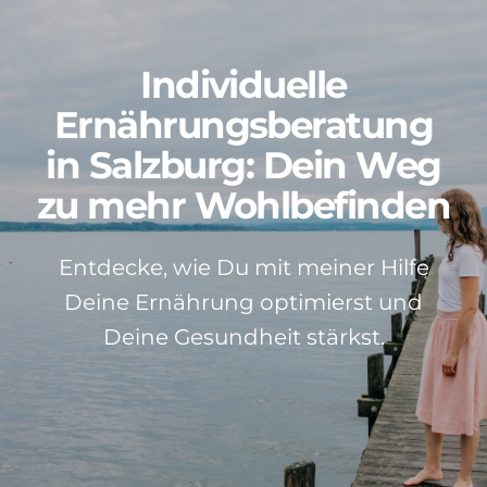
Patientenstimmen
Individuelle
Neuigkeiten
Ernährungsberatung
in Salzburg: Dein Weg
Kontakt
zu mehr Wohlbefinden
Über mich
Entdecke, wie Du mit meiner Hilfe
Deine Ernährung optimierst und
Impressum
Deine Gesundheit stärkst.