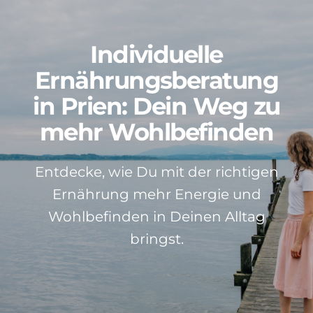
Patientenstimmen
Individuelle
Neuigkeiten
Ernährungsberatung
in Prien: Dein Weg zu
Kontakt
mehr Wohlbefinden
Über mich
Entdecke, wie Du mit der richtigen
Ernährung mehr Energie und
Impressum
Wohlbefinden in Deinen Alltag
bringst.