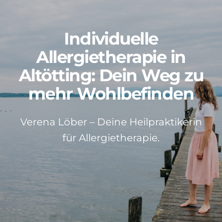
Patientenstimmen
Individuelle
Neuigkeiten
Allergietherapie in
Altötting: Dein Weg zu
Kontakt
mehr Wohlbefinden
Über mich
Verena Löber – Deine Heilpraktikerin
für Allergietherapie.
Impressum